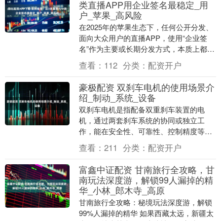
类直播APP用企业签名最稳定_用
户_苹果_高风险
在2025年的苹果生态下，任何公开分发、
面向大众用户的直播APP，使用“企业签
名”作为主要或长期分发方式，本质上都是
极其不稳定且高风险的选择，根本不存
查看：
112
分类：
配资开户
在“最稳定....
豪极配资 双刹车电机的使用场景介
绍_制动_系统_设备
双刹车电机是指配备双重刹车装置的电
机，通过两套刹车系统的协同或独立工
作，能在安全性、可靠性、控制精度等方
面提供更优保障，其使用场景主要集中在
查看：
211
分类：
配资开户
对制动安全性要求高、....
富鑫中证配资 甘南旅行全攻略，甘
南玩法深度游，解锁99人漏掉的精
华_小林_郎木寺_高原
甘南旅行全攻略：秘境玩法深度游，解锁
99%人漏掉的精华 如果西藏太远，新疆太