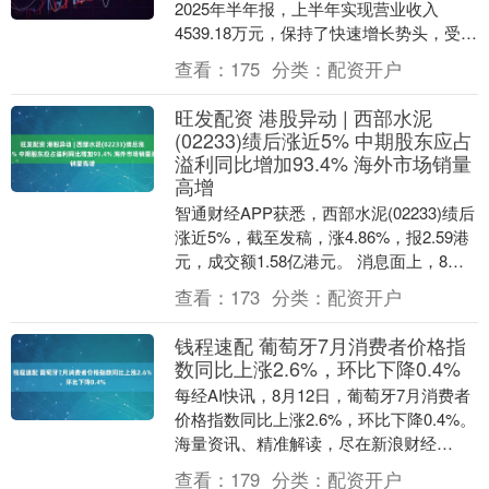
2025年半年报，上半年实现营业收入
4539.18万元，保持了快速增长势头，受此
带动，公司亏损也有所收窄。 上半年，....
查看：
175
分类：
配资开户
旺发配资 港股异动 | 西部水泥
(02233)绩后涨近5% 中期股东应占
溢利同比增加93.4% 海外市场销量
高增
智通财经APP获悉，西部水泥(02233)绩后
涨近5%，截至发稿，涨4.86%，报2.59港
元，成交额1.58亿港元。 消息面上，8月
25日，西部水泥发布202....
查看：
173
分类：
配资开户
钱程速配 葡萄牙7月消费者价格指
数同比上涨2.6%，环比下降0.4%
每经AI快讯，8月12日，葡萄牙7月消费者
价格指数同比上涨2.6%，环比下降0.4%。
海量资讯、精准解读，尽在新浪财经
APP....
查看：
179
分类：
配资开户