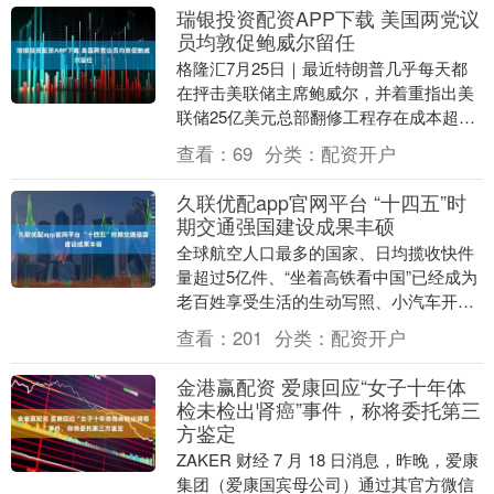
瑞银投资配资APP下载 美国两党议
员均敦促鲍威尔留任
格隆汇7月25日｜最近特朗普几乎每天都
在抨击美联储主席鲍威尔，并着重指出美
联储25亿美元总部翻修工程存在成本超支
问题，目前幕僚团队正对此展开调查。两
查看：
69
分类：
配资开户
党议员均敦促....
久联优配app官网平台 “十四五”时
期交通强国建设成果丰硕
全球航空人口最多的国家、日均揽收快件
量超过5亿件、“坐着高铁看中国”已经成为
老百姓享受生活的生动写照、小汽车开进
了乡村“最后一公里”…… 7月21日，在国新
查看：
201
分类：
配资开户
办举....
金港赢配资 爱康回应“女子十年体
检未检出肾癌”事件，称将委托第三
方鉴定
ZAKER 财经 7 月 18 日消息，昨晚，爱康
集团（爱康国宾母公司）通过其官方微信