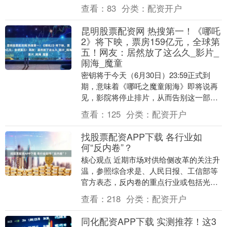
166倍，每份定价3.00元，总....
查看：
83
分类：
配资开户
昆明股票配资网 热搜第一！《哪吒
2》将下映，票房159亿元，全球第
五！网友：居然放了这么久_影片_
闹海_魔童
密钥将于今天（6月30日）23:59正式到
期，意味着《哪吒之魔童闹海》即将说再
见，影院将停止排片，从而告别这一部受
欢迎的动画电影！这个话题迅速登上热
查看：
125
分类：
配资开户
搜，引发了大....
找股票配资APP下载 各行业如
何“反内卷”？
核心观点 近期市场对供给侧改革的关注升
温，参照综合求是、人民日报、工信部等
官方表态，反内卷的重点行业或包括光
伏、锂电、新能源汽车、电商平台等。结
查看：
218
分类：
配资开户
合数据可得性与行....
同化配资APP下载 实测推荐！这3