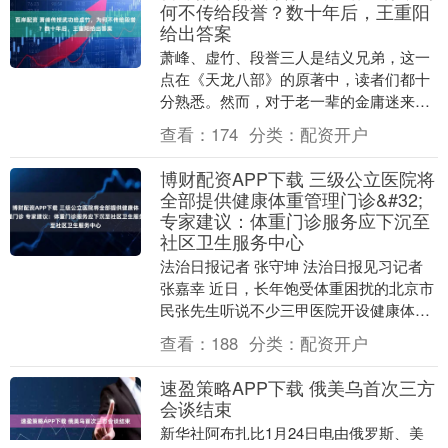
何不传给段誉？数十年后，王重阳
给出答案
萧峰、虚竹、段誉三人是结义兄弟，这一
点在《天龙八部》的原著中，读者们都十
分熟悉。然而，对于老一辈的金庸迷来
说，可能还不太了解萧峰与虚竹之间其实
查看：
174
分类：
配资开户
还存在某种“师徒关....
博财配资APP下载 三级公立医院将
全部提供健康体重管理门诊&#32;
专家建议：体重门诊服务应下沉至
社区卫生服务中心
法治日报记者 张守坤 法治日报见习记者
张嘉幸 近日，长年饱受体重困扰的北京市
民张先生听说不少三甲医院开设健康体重
管理门诊后，抱着试一试的心态挂号就
查看：
188
分类：
配资开户
诊。 张先生....
速盈策略APP下载 俄美乌首次三方
会谈结束
新华社阿布扎比1月24日电由俄罗斯、美