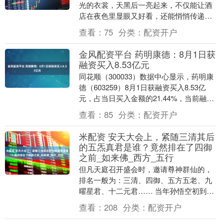
光的衣裳，天黑后一亮起来，不仅能让酒
店在夜色里显眼又好看，还能悄悄传递出
酒店的风格和温度，给路过的人或住店的
查看：
75
分类：
配资开户
客人留下第一份好....
金风配资平台 药明康德：8月1日获
融资买入8.53亿元
同花顺（300033）数据中心显示，药明康
德（603259）8月1日获融资买入8.53亿
元，占当日买入金额的21.44%，当前融资
余额45.87亿元，占流通市值....
查看：
85
分类：
配资开户
米配资 安天大会上，紧随三清其后
的五炁真君是谁？竟然排在了四御
之前_如来佛_西方_五行
但凡天庭召开盛会时，邀请尊神群仙的，
排名一般为：三清、四御、五方五老、九
曜星君、十二元君…… 当年孙悟空初到天
庭做官，闲来无事，便是广交三界神仙好
查看：
208
分类：
配资开户
友。见到三清，....