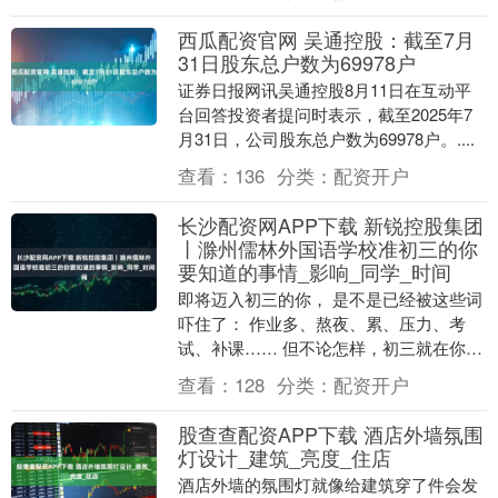
西瓜配资官网 吴通控股：截至7月
31日股东总户数为69978户
证券日报网讯吴通控股8月11日在互动平
台回答投资者提问时表示，截至2025年7
月31日，公司股东总户数为69978户。....
查看：
136
分类：
配资开户
长沙配资网APP下载 新锐控股集团
丨滁州儒林外国语学校准初三的你
要知道的事情_影响_同学_时间
即将迈入初三的你， 是不是已经被这些词
吓住了： 作业多、熬夜、累、压力、考
试、补课…… 但不论怎样，初三就在你的
眼前， 你必须面对它。所以，以下八件
查看：
128
分类：
配资开户
事， 准初三....
股查查配资APP下载 酒店外墙氛围
灯设计_建筑_亮度_住店
酒店外墙的氛围灯就像给建筑穿了件会发