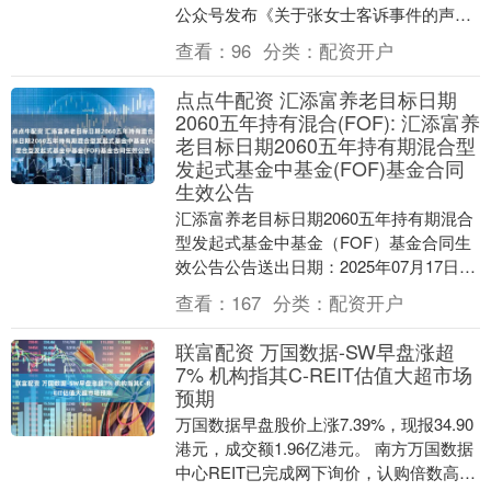
公众号发布《关于张女士客诉事件的声
明》，就"女子体检 10 年未见异常却患....
查看：
96
分类：
配资开户
点点牛配资 汇添富养老目标日期
2060五年持有混合(FOF): 汇添富养
老目标日期2060五年持有期混合型
发起式基金中基金(FOF)基金合同
生效公告
汇添富养老目标日期2060五年持有期混合
型发起式基金中基金（FOF）基金合同生
效公告公告送出日期：2025年07月17日汇
添富养老目标日期2060五年持有期混合....
查看：
167
分类：
配资开户
联富配资 万国数据-SW早盘涨超
7% 机构指其C-REIT估值大超市场
预期
万国数据早盘股价上涨7.39%，现报34.90
港元，成交额1.96亿港元。 南方万国数据
中心REIT已完成网下询价，认购倍数高达