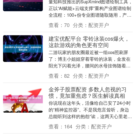
量知科技推出的SupXmind图谱绘制工具，
正以“AI赋能+云端支撑”重构产业图谱绘制
全流程：100+份专业图谱随取随用，产业
要素挂接秒级落地，更有AI评估体系....
查看：
70
分类：
配资开户
建宝优配平台 零铃泳装cos爆火，
这款游戏的角色更有空间
二游玩家的朋友圈最近被一组cos照刷屏
了：博主小姐姐穿着零铃的泳装，金发在
阳光下闪着光泽，腰间的水母挂饰随着动
作轻晃，连角色脸上的小雀斑都还原得一
查看：
82
分类：
配资开户
模一样。评论区....
金斧子股票配资 多数人忽视的习
惯，竟加重焦虑？医生解读真相
你说现在这年头，活像给自己安了24小时
的“精神监控器”。不是我危言耸听，身边
总能听到这样的抱怨“诶，这两天心里老堵
得慌，总怕哪儿出点岔子。”就这话，你是
查看：
164
分类：
配资开户
不是似曾....