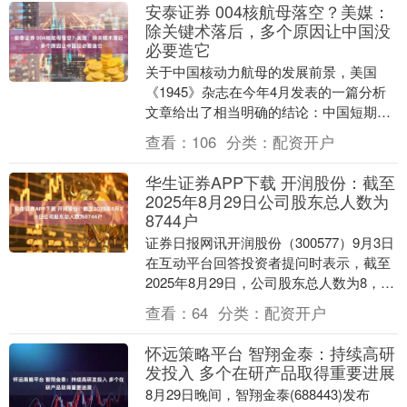
安泰证券 004核航母落空？美媒：
除关键术落后，多个原因让中国没
必要造它
关于中国核动力航母的发展前景，美国
《1945》杂志在今年4月发表的一篇分析
文章给出了相当明确的结论：中国短期内
不会建造核动力航母，甚至可能永远放弃
查看：
106
分类：
配资开户
这一选项。这一....
华生证券APP下载 开润股份：截至
2025年8月29日公司股东总人数为
8744户
证券日报网讯开润股份（300577）9月3日
在互动平台回答投资者提问时表示，截至
2025年8月29日，公司股东总人数为8，
744户。....
查看：
64
分类：
配资开户
怀远策略平台 智翔金泰：持续高研
发投入 多个在研产品取得重要进展
8月29日晚间，智翔金泰(688443)发布