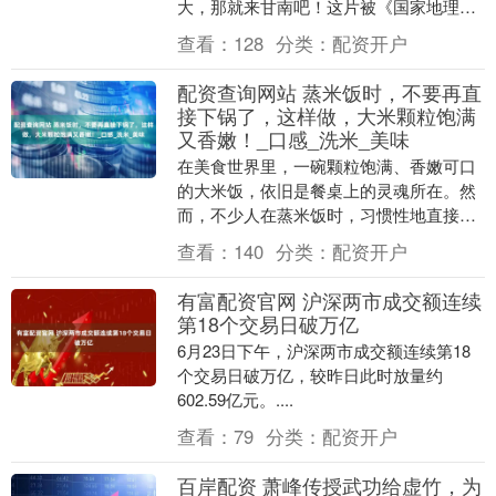
大，那就来甘南吧！这片被《国家地理》
认证的隐世天堂，藏着雪山脚下的森林牧
查看：
128
分类：
配资开户
场、云雾缭绕....
配资查询网站 蒸米饭时，不要再直
接下锅了，这样做，大米颗粒饱满
又香嫩！_口感_洗米_美味
在美食世界里，一碗颗粒饱满、香嫩可口
的大米饭，依旧是餐桌上的灵魂所在。然
而，不少人在蒸米饭时，习惯性地直接将
米下锅，结果蒸出的米饭口感欠佳，品质
查看：
140
分类：
配资开户
也大打折扣。今天....
有富配资官网 沪深两市成交额连续
第18个交易日破万亿
6月23日下午，沪深两市成交额连续第18
个交易日破万亿，较昨日此时放量约
602.59亿元。....
查看：
79
分类：
配资开户
百岸配资 萧峰传授武功给虚竹，为