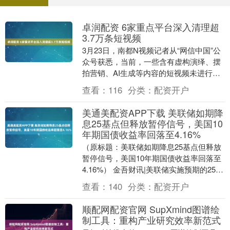
卓润配资 6家重点平台深入清理超
3.7万条短视频
3月23日，南都N视频记者从“网信中国”公
众号获悉，当前，一些含有虚构演绎、摆
拍营销、AI生成等内容的短视频未进行规
范标注，严重误导公众认知，扰乱社会秩
查看：
116
分类：
配资开户
序，污染....
美通美配资APP下载 美联储如期降
息25基点但释放暂停信号，美国10
年期国债收益率回落至4.16%
（原标题：美联储如期降息25基点但释放
暂停信号，美国10年期国债收益率回落至
4.16%） 金吾财讯|美联储实施预期的25个
基点降息后，美国10年期国债收益率从
查看：
140
分类：
配资开户
近....
顺配网配资官网 SupXmind图谱绘
制工具：重构产业研究效率新范式